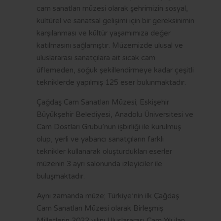
VİZYON VE MİSYON
İMAR PLANI İLANLARI
KAMU HİZMET STANDARTLARI
KENTSEL DÖNÜŞÜM
cam sanatları müzesi olarak şehrimizin sosyal,
kültürel ve sanatsal gelişimi için bir gereksinimin
STRATEJİK PLAN
YAYINLARIMIZ
MECLİS KARARLARI
KÜLTÜR - SANAT
FR
karşılanması ve kültür yaşamımıza değer
MEVZUAT
PARSELASYON PLANI İLANLARI
SAYDAMLIK VE HESAPVERİLEBİLİRLİK
SAĞLIK HİZMETLERİ
katılmasını sağlamıştır. Müzemizde ulusal ve
uluslararası sanatçılara ait sıcak cam
İÇ KONTROL
İLAN PORTALI
K.V.K.K VE BİLGİ GÜVENLİĞİ
SOSYAL BELEDİYECİLİK
üflemeden, soğuk şekillendirmeye kadar çeşitli
YETKİ VE SORUMLULUKLAR
UKOME KARARLARI
SPOR
tekniklerde yapılmış 125 eser bulunmaktadır.
Çağdaş Cam Sanatları Müzesi; Eskişehir
BAŞVURU VE BELGELER
BELEDİYE MECLİS ÜYESİ NASIL OLUNUR?
ULAŞIM
Büyükşehir Belediyesi, Anadolu Üniversitesi ve
BELEDİYE ŞİRKETLERİ
BORÇ SORGULAMA
Cam Dostları Grubu’nun işbirliği ile kurulmuş
olup, yerli ve yabancı sanatçıların farklı
LOGOLAR
MEZARLIK BİLGİ SİSTEMİ
teknikler kullanarak oluşturdukları eserler
CV BANKASI
E-DEVLET
müzenin 3 ayrı salonunda izleyiciler ile
buluşmaktadır.
HAL FİYATLARI
Aynı zamanda müze; Türkiye’nin ilk Çağdaş
TARİFELER
Cam Sanatları Müzesi olarak Birleşmiş
Milletlerin 2022 yılını Uluslararası Cam Yılı ilan