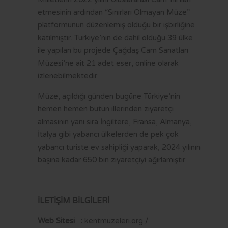
OTOBÜS SAATLERİ
etmesinin ardından “Sınırları Olmayan Müze”
TRAMVAY SAATLERİ
platformunun düzenlemiş olduğu bir işbirliğine
katılmıştır. Türkiye’nin de dahil olduğu 39 ülke
MİNİBÜS GÜZERGAHLARI
ile yapılan bu projede Çağdaş Cam Sanatları
Müzesi’ne ait 21 adet eser, online olarak
izlenebilmektedir.
Müze, açıldığı günden bugüne Türkiye’nin
hemen hemen bütün illerinden ziyaretçi
almasının yanı sıra İngiltere, Fransa, Almanya,
İtalya gibi yabancı ülkelerden de pek çok
yabancı turiste ev sahipliği yaparak, 2024 yılının
başına kadar 650 bin ziyaretçiyi ağırlamıştır.
İLETİŞİM BİLGİLERİ
Web Sitesi :
kentmuzeleri.org /