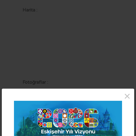
Harita :
Fotoğraflar :
×