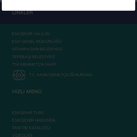
OTOBÜS SAATLERİ
LİNKLER
TRAMVAY SAATLERİ
MİNİBÜS GÜZERGAHLARI
ESKİŞEHİR VALİLİĞİ
ESKİ GENEL MÜDÜRLÜĞÜ
ODUNPAZARI BELEDİYESİ
TEPEBAŞI BELEDİYESİ
TSK MEHMETÇİK VAKFI
T.C. KAMU DENETÇİLİĞİ KURUMU
HIZLI MENÜ
ESKİŞEHİR TURU
ESKİŞEHİR HAKKINDA
TANITIM KATALOĞU
VİDEOLAR