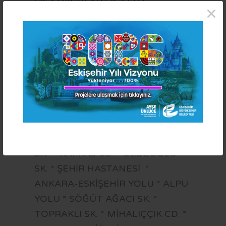
SK. * OKÇULAR SK. * ŞHT.
×
YÜZBAŞI T. GÜNGÖR CD. *
BEYCAN SK. * PİRİ REİS CD. * DİŞ
HASTANESİ * MUSTAFA ÖZEL
BLV. * KEREMŞAH SK. * ŞHT.
SERDAR BAHAR SK. * MUTLUKAN
SK.* NİLÜFER CD. * ADALET CD. *
BAMSİ SK. * YAŞAR KEMAL BLV. *
2. ARABACILAR BLV. * ERTAŞ
BLV. * GÜNELİ SK. * DİKMENEL
SK. * KAFKAS CD. * DEDEOĞLU
SK. * ŞEHİR HASTANESİ *
ANKARA-ESKİŞEHİR YOLU * ALPU
YOLU * SÖĞÜT AĞACI SK. *
TOPRAKLI SK. * MİHALIÇÇIK CD. *