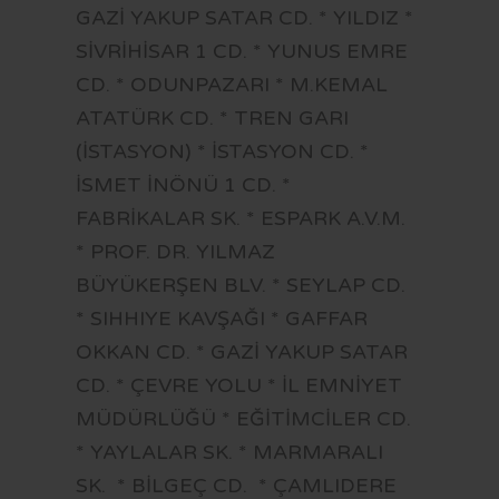
GAZİ YAKUP SATAR CD. * YILDIZ *
SİVRİHİSAR 1 CD. * YUNUS EMRE
CD. * ODUNPAZARI * M.KEMAL
ATATÜRK CD. * TREN GARI
(İSTASYON) * İSTASYON CD. *
İSMET İNÖNÜ 1 CD. *
FABRİKALAR SK. * ESPARK A.V.M.
* PROF. DR. YILMAZ
BÜYÜKERŞEN BLV. * SEYLAP CD.
* SIHHIYE KAVŞAĞI * GAFFAR
OKKAN CD. * GAZİ YAKUP SATAR
CD. * ÇEVRE YOLU * İL EMNİYET
MÜDÜRLÜĞÜ * EĞİTİMCİLER CD.
* YAYLALAR SK. * MARMARALI
SK. * BİLGEÇ CD. * ÇAMLIDERE