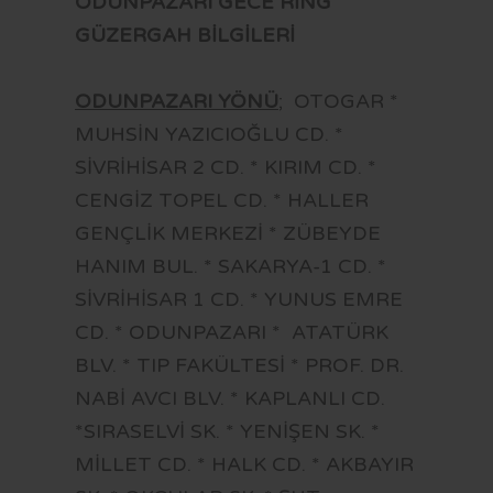
ODUNPAZARI GECE RİNG
GÜZERGAH BİLGİLERİ
ODUNPAZARI YÖNÜ
; OTOGAR *
MUHSİN YAZICIOĞLU CD. *
SİVRİHİSAR 2 CD. * KIRIM CD. *
CENGİZ TOPEL CD. * HALLER
GENÇLİK MERKEZİ * ZÜBEYDE
HANIM BUL. * SAKARYA-1 CD. *
SİVRİHİSAR 1 CD. * YUNUS EMRE
CD. * ODUNPAZARI * ATATÜRK
BLV. * TIP FAKÜLTESİ * PROF. DR.
NABİ AVCI BLV. * KAPLANLI CD.
*SIRASELVİ SK. * YENİŞEN SK. *
MİLLET CD. * HALK CD. * AKBAYIR