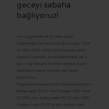
OTOBÜS SAATLERİ
geceyi sabaha
TRAMVAY SAATLERİ
bağlıyoruz!
MİNİBÜS GÜZERGAHLARI
Yeni uygulama ile birlikte yolcu
yoğunluğunun fazla olduğu Otogar-SSK
ve OGÜ-SSK hatlarında tramvay sefer
saatleri uzarken, otobüslerimizde de 3
ayrı ring hattıyla birlikte sabaha kadar
kesintisiz ulaşım hizmeti vermeye
başlıyoruz.
Uygulama kapsamında tramvaylarda son
kalkış saati 23.47 olan Otogar-SSK hattı
01.30’a, son kalkış saati 00.22 olan SSK-
Otogar hattı 02.30’a, son kalkış saati