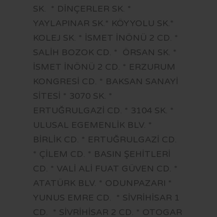
SK. * DİNÇERLER SK. *
YAYLAPINAR SK.* KÖYYOLU SK.*
KOLEJ SK. * İSMET İNÖNÜ 2 CD. *
SALİH BOZOK CD. * ÖRSAN SK. *
İSMET İNÖNÜ 2 CD. * ERZURUM
KONGRESİ CD. * BAKSAN SANAYİ
SİTESİ * 3070 SK. *
ERTUĞRULGAZİ CD. * 3104 SK. *
ULUSAL EGEMENLİK BLV. *
BİRLİK CD. * ERTUĞRULGAZİ CD.
* ÇİLEM CD. * BASIN ŞEHİTLERİ
CD. * VALİ ALİ FUAT GÜVEN CD. *
ATATÜRK BLV. * ODUNPAZARI *
YUNUS EMRE CD. * SİVRİHİSAR 1
CD. * SİVRİHİSAR 2 CD. * OTOGAR