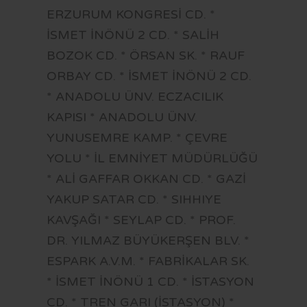
ERZURUM KONGRESİ CD. *
İSMET İNÖNÜ 2 CD. * SALİH
BOZOK CD. * ÖRSAN SK. * RAUF
ORBAY CD. * İSMET İNÖNÜ 2 CD.
* ANADOLU ÜNV. ECZACILIK
KAPISI * ANADOLU ÜNV.
YUNUSEMRE KAMP. * ÇEVRE
YOLU * İL EMNİYET MÜDÜRLÜĞÜ
* ALİ GAFFAR OKKAN CD. * GAZİ
YAKUP SATAR CD. * SIHHIYE
KAVŞAĞI * SEYLAP CD. * PROF.
DR. YILMAZ BÜYÜKERŞEN BLV. *
ESPARK A.V.M. * FABRİKALAR SK.
* İSMET İNÖNÜ 1 CD. * İSTASYON
CD. * TREN GARI (İSTASYON) *