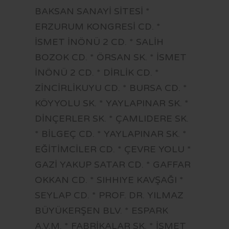
BAKSAN SANAYİ SİTESİ *
ERZURUM KONGRESİ CD. *
İSMET İNÖNÜ 2 CD. * SALİH
BOZOK CD. * ÖRSAN SK. * İSMET
İNÖNÜ 2 CD. * DİRLİK CD. *
ZİNCİRLİKUYU CD. * BURSA CD. *
KÖYYOLU SK. * YAYLAPINAR SK. *
DİNÇERLER SK. * ÇAMLIDERE SK.
* BİLGEÇ CD. * YAYLAPINAR SK. *
EĞİTİMCİLER CD. * ÇEVRE YOLU *
GAZİ YAKUP SATAR CD. * GAFFAR
OKKAN CD. * SIHHIYE KAVŞAĞI *
SEYLAP CD. * PROF. DR. YILMAZ
BÜYÜKERŞEN BLV. * ESPARK
A.V.M. * FABRİKALAR SK. * İSMET