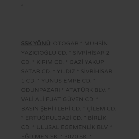
*
SSK YÖNÜ
; OTOGAR * MUHSİN
YAZICIOĞLU CD. * SİVRİHİSAR 2
CD. * KIRIM CD. * GAZİ YAKUP
SATAR CD. * YILDIZ * SİVRİHİSAR
1 CD. * YUNUS EMRE CD. *
ODUNPAZARI * ATATÜRK BLV. *
VALİ ALİ FUAT GÜVEN CD. *
BASIN ŞEHİTLERİ CD. * ÇİLEM CD.
* ERTUĞRULGAZİ CD. * BİRLİK
CD. * ULUSAL EGEMENLİK BLV. *
EĞİTMEN SK. * 3070 SK. *