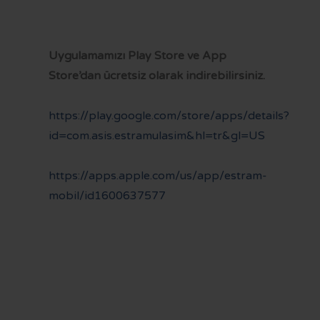
Uygulamamızı Play Store ve App
Store’dan ücretsiz olarak indirebilirsiniz.
https://play.google.com/store/apps/details?
id=com.asis.estramulasim&hl=tr&gl=US
https://apps.apple.com/us/app/estram-
mobil/id1600637577