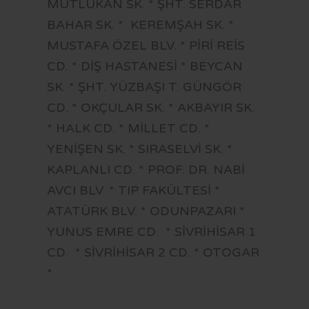
MUTLUKAN SK. * ŞHT. SERDAR
BAHAR SK. * KEREMŞAH SK. *
MUSTAFA ÖZEL BLV. * PİRİ REİS
CD. * DİŞ HASTANESİ * BEYCAN
SK. * ŞHT. YÜZBAŞI T. GÜNGÖR
CD. * OKÇULAR SK. * AKBAYIR SK.
* HALK CD. * MİLLET CD. *
YENİŞEN SK. * SIRASELVİ SK. *
KAPLANLI CD. * PROF. DR. NABİ
AVCI BLV. * TIP FAKÜLTESİ *
ATATÜRK BLV. * ODUNPAZARI *
YUNUS EMRE CD. * SİVRİHİSAR 1
CD. * SİVRİHİSAR 2 CD. * OTOGAR
*