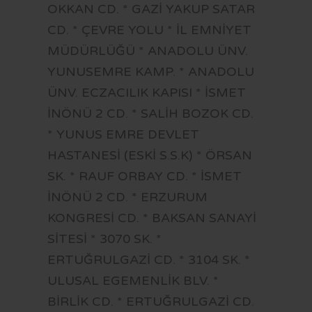
OKKAN CD. * GAZİ YAKUP SATAR
CD. * ÇEVRE YOLU * İL EMNİYET
MÜDÜRLÜĞÜ * ANADOLU ÜNV.
YUNUSEMRE KAMP. * ANADOLU
ÜNV. ECZACILIK KAPISI * İSMET
İNÖNÜ 2 CD. * SALİH BOZOK CD.
* YUNUS EMRE DEVLET
HASTANESİ (ESKİ S.S.K) * ÖRSAN
SK. * RAUF ORBAY CD. * İSMET
İNÖNÜ 2 CD. * ERZURUM
KONGRESİ CD. * BAKSAN SANAYİ
SİTESİ * 3070 SK. *
ERTUĞRULGAZİ CD. * 3104 SK. *
ULUSAL EGEMENLİK BLV. *
BİRLİK CD. * ERTUĞRULGAZİ CD.