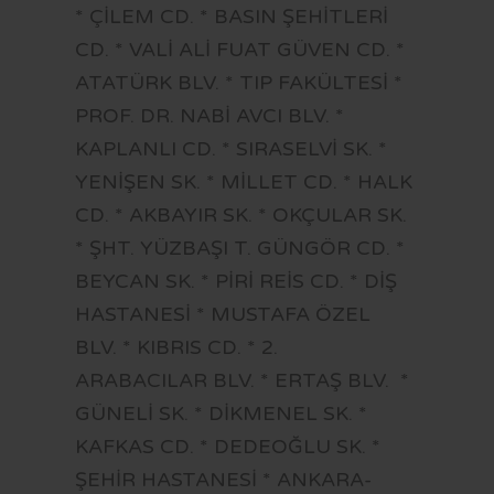
* ÇİLEM CD. * BASIN ŞEHİTLERİ
CD. * VALİ ALİ FUAT GÜVEN CD. *
ATATÜRK BLV. * TIP FAKÜLTESİ *
PROF. DR. NABİ AVCI BLV. *
KAPLANLI CD. * SIRASELVİ SK. *
YENİŞEN SK. * MİLLET CD. * HALK
CD. * AKBAYIR SK. * OKÇULAR SK.
* ŞHT. YÜZBAŞI T. GÜNGÖR CD. *
BEYCAN SK. * PİRİ REİS CD. * DİŞ
HASTANESİ * MUSTAFA ÖZEL
BLV. * KIBRIS CD. * 2.
ARABACILAR BLV. * ERTAŞ BLV. *
GÜNELİ SK. * DİKMENEL SK. *
KAFKAS CD. * DEDEOĞLU SK. *
ŞEHİR HASTANESİ * ANKARA-