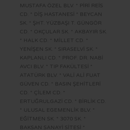
MUSTAFA ÖZEL BLV. * PİRİ REİS
CD. * DİŞ HASTANESİ * BEYCAN
SK. * ŞHT. YÜZBAŞI T. GÜNGÖR
CD. * OKÇULAR SK. * AKBAYIR SK.
* HALK CD. * MİLLET CD. *
YENİŞEN SK. * SIRASELVİ SK. *
KAPLANLI CD. * PROF. DR. NABİ
AVCI BLV. * TIP FAKÜLTESİ *
ATATÜRK BLV. * VALİ ALİ FUAT
GÜVEN CD. * BASIN ŞEHİTLERİ
CD. * ÇİLEM CD. *
ERTUĞRULGAZİ CD. * BİRLİK CD.
* ULUSAL EGEMENLİK BLV. *
EĞİTMEN SK. * 3070 SK. *
BAKSAN SANAYİ SİTESİ *