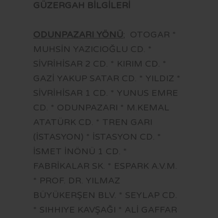
GÜZERGAH BİLGİLERİ
ODUNPAZARI YÖNÜ
; OTOGAR *
MUHSİN YAZICIOĞLU CD. *
SİVRİHİSAR 2 CD. * KIRIM CD. *
GAZİ YAKUP SATAR CD. * YILDIZ *
SİVRİHİSAR 1 CD. * YUNUS EMRE
CD. * ODUNPAZARI * M.KEMAL
ATATÜRK CD. * TREN GARI
(İSTASYON) * İSTASYON CD. *
İSMET İNÖNÜ 1 CD. *
FABRİKALAR SK. * ESPARK A.V.M.
* PROF. DR. YILMAZ
BÜYÜKERŞEN BLV. * SEYLAP CD.
* SIHHIYE KAVŞAĞI * ALİ GAFFAR