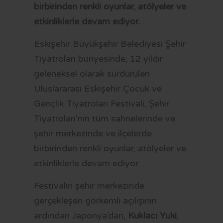
OTOBÜS SAATLERİ
birbirinden renkli oyunlar, atölyeler ve
etkinliklerle devam ediyor.
TRAMVAY SAATLERİ
Eskişehir Büyükşehir Belediyesi Şehir
MİNİBÜS GÜZERGAHLARI
Tiyatroları bünyesinde, 12 yıldır
geleneksel olarak sürdürülen
Uluslararası Eskişehir Çocuk ve
Gençlik Tiyatroları Festivali, Şehir
Tiyatroları’nın tüm sahnelerinde ve
şehir merkezinde ve ilçelerde
birbirinden renkli oyunlar, atölyeler ve
etkinliklerle devam ediyor.
Festivalin şehir merkezinde
gerçekleşen görkemli açılışının
ardından Japonya’dan,
Kuklacı Yuki
,