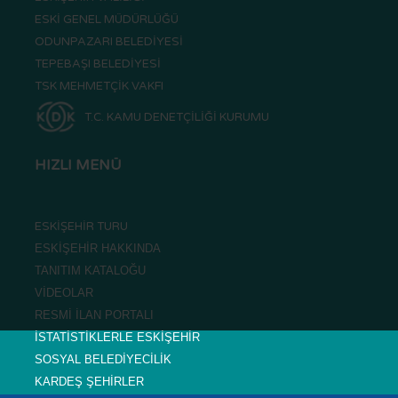
ESKİ GENEL MÜDÜRLÜĞÜ
ODUNPAZARI BELEDİYESİ
TEPEBAŞI BELEDİYESİ
TSK MEHMETÇİK VAKFI
T.C. KAMU DENETÇİLİĞİ KURUMU
HIZLI MENÜ
ESKİŞEHİR TURU
ESKİŞEHİR HAKKINDA
TANITIM KATALOĞU
VİDEOLAR
RESMİ İLAN PORTALI
İSTATİSTİKLERLE ESKİŞEHİR
SOSYAL BELEDİYECİLİK
KARDEŞ ŞEHİRLER