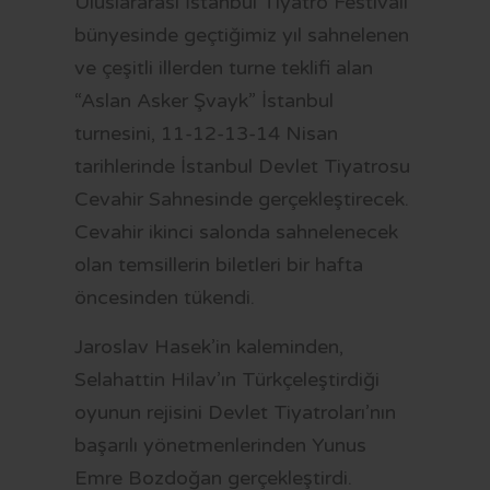
Uluslararası İstanbul Tiyatro Festivali
OTOBÜS SAATLERİ
bünyesinde geçtiğimiz yıl sahnelenen
TRAMVAY SAATLERİ
ve çeşitli illerden turne teklifi alan
MİNİBÜS GÜZERGAHLARI
“Aslan Asker Şvayk” İstanbul
turnesini, 11-12-13-14 Nisan
tarihlerinde İstanbul Devlet Tiyatrosu
Cevahir Sahnesinde gerçekleştirecek.
Cevahir ikinci salonda sahnelenecek
olan temsillerin biletleri bir hafta
öncesinden tükendi.
Jaroslav Hasek’in kaleminden,
Selahattin Hilav’ın Türkçeleştirdiği
oyunun rejisini Devlet Tiyatroları’nın
başarılı yönetmenlerinden Yunus
Emre Bozdoğan gerçekleştirdi.