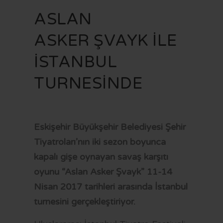
VİZYON VE MİSYON
İMAR PLANI İLANLARI
KAMU HİZMET STANDARTLARI
KENTSEL DÖNÜŞÜM
ASLAN
STRATEJİK PLAN
YAYINLARIMIZ
MECLİS KARARLARI
KÜLTÜR - SANAT
FR
ASKER ŞVAYK İLE
MEVZUAT
PARSELASYON PLANI İLANLARI
SAYDAMLIK VE HESAPVERİLEBİLİRLİK
SAĞLIK HİZMETLERİ
İSTANBUL
İÇ KONTROL
İLAN PORTALI
K.V.K.K VE BİLGİ GÜVENLİĞİ
SOSYAL BELEDİYECİLİK
TURNESİNDE
YETKİ VE SORUMLULUKLAR
UKOME KARARLARI
SPOR
BAŞVURU VE BELGELER
BELEDİYE MECLİS ÜYESİ NASIL OLUNUR?
ULAŞIM
BELEDİYE ŞİRKETLERİ
BORÇ SORGULAMA
Eskişehir Büyükşehir Belediyesi Şehir
Tiyatroları’nın iki sezon boyunca
LOGOLAR
MEZARLIK BİLGİ SİSTEMİ
kapalı gişe oynayan savaş karşıtı
CV BANKASI
E-DEVLET
oyunu “Aslan Asker Şvayk” 11-14
HAL FİYATLARI
Nisan 2017 tarihleri arasında İstanbul
turnesini gerçekleştiriyor.
TARİFELER