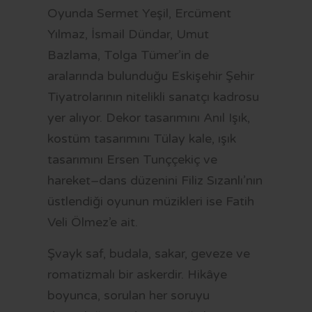
Oyunda Sermet Yeşil, Ercüment
Yılmaz, İsmail Dündar, Umut
Bazlama, Tolga Tümer’in de
aralarında bulunduğu Eskişehir Şehir
Tiyatrolarının nitelikli sanatçı kadrosu
yer alıyor. Dekor tasarımını Anıl Işık,
kostüm tasarımını Tülay kale, ışık
tasarımını Ersen Tunççekiç ve
hareket–dans düzenini Filiz Sızanlı’nın
üstlendiği oyunun müzikleri ise Fatih
Veli Ölmez’e ait.
Şvayk saf, budala, sakar, geveze ve
romatizmalı bir askerdir. Hikâye
boyunca, sorulan her soruyu