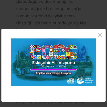
dürüstlüğü ve düz mantığı ile
cevapladığı ve bu cevapları çoğu
zaman sistemin işleyişine ters
düştüğü için her durumda yanlış kişi
konumuna düşürülür. “Aslan Asker
×
Şvayk”, küçük bir azınlığın çıkarları
uğrunda yapılan savaşların iğrençliğini
tasvir eder. Sorgusuz sualsiz, her
koşulda savaşmaya hazır olan
Şvayk’ın özelinde, üstlerinden gelen
emirlerle korkusuzca vatanları uğruna
savaşan masum insanların
gülünçlükleri gözler önüne serilir.
“Aslan Asker Şvayk”, savaşın zulmü
karşısında, savaşa teslim olmuş bir