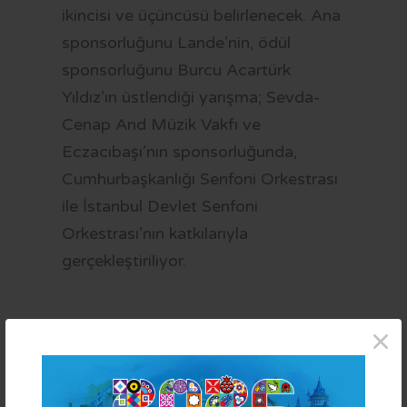
ikincisi ve üçüncüsü belirlenecek. Ana
sponsorluğunu Lande’nin, ödül
sponsorluğunu Burcu Acartürk
Yıldız’ın üstlendiği yarışma; Sevda-
Cenap And Müzik Vakfı ve
Eczacıbaşı’nın sponsorluğunda,
Cumhurbaşkanlığı Senfoni Orkestrası
ile İstanbul Devlet Senfoni
Orkestrası’nın katkılarıyla
gerçekleştiriliyor.
×