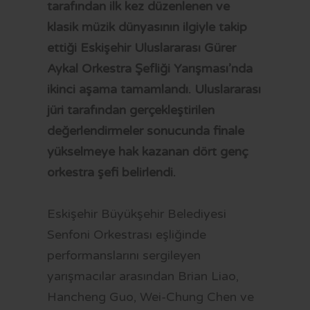
OTOBÜS SAATLERİ
tarafından ilk kez düzenlenen ve
klasik müzik dünyasının ilgiyle takip
TRAMVAY SAATLERİ
ettiği Eskişehir Uluslararası Gürer
MİNİBÜS GÜZERGAHLARI
Aykal Orkestra Şefliği Yarışması’nda
ikinci aşama tamamlandı. Uluslararası
jüri tarafından gerçekleştirilen
değerlendirmeler sonucunda finale
yükselmeye hak kazanan dört genç
orkestra şefi belirlendi.
Eskişehir Büyükşehir Belediyesi
Senfoni Orkestrası eşliğinde
performanslarını sergileyen
yarışmacılar arasından Brian Liao,
Hancheng Guo, Wei-Chung Chen ve