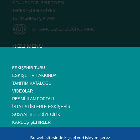
ODUNPAZARI BELEDİYESİ
TEPEBAŞI BELEDİYESİ
TSK MEHMETÇİK VAKFI
T.C. KAMU DENETÇİLİĞİ KURUMU
HIZLI MENÜ
ESKİŞEHİR TURU
ESKİŞEHİR HAKKINDA
TANITIM KATALOĞU
VİDEOLAR
RESMİ İLAN PORTALI
İSTATİSTİKLERLE ESKİŞEHİR
SOSYAL BELEDİYECİLİK
KARDEŞ ŞEHİRLER
SIKÇA SORULAN SORULAR
Bu web sitesinde kişisel veri işleyen çerez
NÖBETÇİ ECZANELER