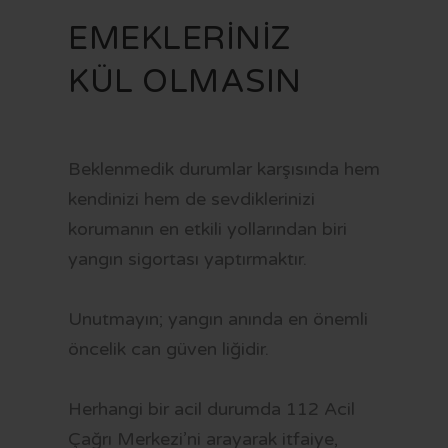
VİZYON VE MİSYON
İMAR PLANI İLANLARI
KAMU HİZMET STANDARTLARI
KENTSEL DÖNÜŞÜM
EMEKLERİNİZ
STRATEJİK PLAN
YAYINLARIMIZ
MECLİS KARARLARI
KÜLTÜR - SANAT
FR
KÜL OLMASIN
MEVZUAT
PARSELASYON PLANI İLANLARI
SAYDAMLIK VE HESAPVERİLEBİLİRLİK
SAĞLIK HİZMETLERİ
İÇ KONTROL
İLAN PORTALI
K.V.K.K VE BİLGİ GÜVENLİĞİ
SOSYAL BELEDİYECİLİK
Beklenmedik durumlar karşısında hem
YETKİ VE SORUMLULUKLAR
UKOME KARARLARI
SPOR
kendinizi hem de sevdiklerinizi
BAŞVURU VE BELGELER
BELEDİYE MECLİS ÜYESİ NASIL OLUNUR?
ULAŞIM
korumanın en etkili yollarından biri
BELEDİYE ŞİRKETLERİ
BORÇ SORGULAMA
yangın sigortası yaptırmaktır.
LOGOLAR
MEZARLIK BİLGİ SİSTEMİ
Unutmayın; yangın anında en önemli
CV BANKASI
E-DEVLET
öncelik can güven liğidir.
HAL FİYATLARI
Herhangi bir acil durumda 112 Acil
TARİFELER
Çağrı Merkezi’ni arayarak itfaiye,