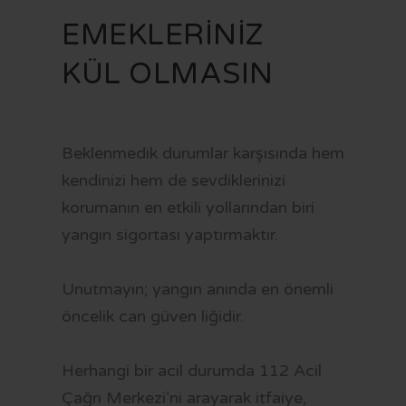
VİZYON VE MİSYON
İMAR PLANI İLANLARI
KAMU HİZMET STANDARTLARI
KENTSEL DÖNÜŞÜM
EMEKLERİNİZ
STRATEJİK PLAN
YAYINLARIMIZ
MECLİS KARARLARI
KÜLTÜR - SANAT
FR
KÜL OLMASIN
MEVZUAT
PARSELASYON PLANI İLANLARI
SAYDAMLIK VE HESAPVERİLEBİLİRLİK
SAĞLIK HİZMETLERİ
İÇ KONTROL
İLAN PORTALI
K.V.K.K VE BİLGİ GÜVENLİĞİ
SOSYAL BELEDİYECİLİK
Beklenmedik durumlar karşısında hem
YETKİ VE SORUMLULUKLAR
UKOME KARARLARI
SPOR
kendinizi hem de sevdiklerinizi
BAŞVURU VE BELGELER
BELEDİYE MECLİS ÜYESİ NASIL OLUNUR?
ULAŞIM
korumanın en etkili yollarından biri
BELEDİYE ŞİRKETLERİ
BORÇ SORGULAMA
yangın sigortası yaptırmaktır.
LOGOLAR
MEZARLIK BİLGİ SİSTEMİ
Unutmayın; yangın anında en önemli
CV BANKASI
E-DEVLET
öncelik can güven liğidir.
HAL FİYATLARI
Herhangi bir acil durumda 112 Acil
TARİFELER
Çağrı Merkezi’ni arayarak itfaiye,