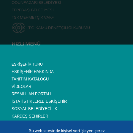
ODUNPAZARI BELEDİYESİ
TEPEBAŞI BELEDİYESİ
TSK MEHMETÇİK VAKFI
T.C. KAMU DENETÇİLİĞİ KURUMU
HIZLI MENÜ
ESKİŞEHİR TURU
ESKİŞEHİR HAKKINDA
TANITIM KATALOĞU
VİDEOLAR
RESMİ İLAN PORTALI
İSTATİSTİKLERLE ESKİŞEHİR
SOSYAL BELEDİYECİLİK
KARDEŞ ŞEHİRLER
SIKÇA SORULAN SORULAR
Bu web sitesinde kişisel veri işleyen çerez
NÖBETÇİ ECZANELER