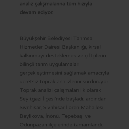
OTOBÜS SAATLERİ
analiz çalışmalarına tüm hızıyla
devam ediyor.
TRAMVAY SAATLERİ
MİNİBÜS GÜZERGAHLARI
Büyükşehir Belediyesi Tarımsal
Hizmetler Dairesi Başkanlığı, kırsal
kalkınmayı desteklemek ve çiftçilerin
bilinçli tarım uygulamaları
gerçekleştirmesini sağlamak amacıyla
ücretsiz toprak analizlerini sürdürüyor.
Toprak analizi çalışmaları ilk olarak
Seyitgazi İlçesi’nde başladı; ardından
Sivrihisar, Sivrihisar İlören Mahallesi,
Beylikova, İnönü, Tepebaşı ve
Odunpazarı ilçelerinde tamamlandı.