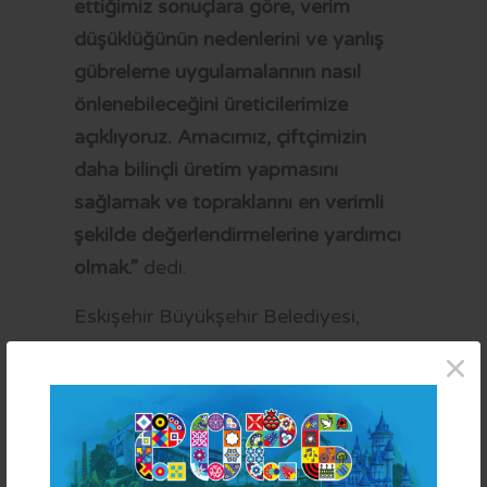
ettiğimiz sonuçlara göre, verim
düşüklüğünün nedenlerini ve yanlış
gübreleme uygulamalarının nasıl
önlenebileceğini üreticilerimize
açıklıyoruz. Amacımız, çiftçimizin
daha bilinçli üretim yapmasını
sağlamak ve topraklarını en verimli
şekilde değerlendirmelerine yardımcı
olmak.”
dedi.
Eskişehir Büyükşehir Belediyesi,
tarımın desteklenmesi ve kırsal
×
kalkınmanın sürdürülebilir hale
getirilmesi amacıyla üreticilerin
yanında olmaya devam edeceklerini
vurguladı.