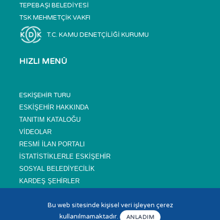
TEPEBAŞI BELEDİYESİ
TSK MEHMETÇİK VAKFI
T.C. KAMU DENETÇİLİĞİ KURUMU
HIZLI MENÜ
ESKİŞEHİR TURU
ESKİŞEHİR HAKKINDA
TANITIM KATALOĞU
VİDEOLAR
RESMİ İLAN PORTALI
İSTATİSTİKLERLE ESKİŞEHİR
SOSYAL BELEDİYECİLİK
KARDEŞ ŞEHİRLER
SIKÇA SORULAN SORULAR
Bu web sitesinde kişisel veri işleyen çerez
NÖBETÇİ ECZANELER
kullanılmamaktadır.
ANLADIM
SİTE HARİTASI