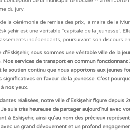
a conception de la municipalité sociale -- a remporté l'
me du jury.
de la cérémonie de remise des prix, la maire de la Muni
Eskişehir est une véritable "capitale de la jeunesse". E
 classements indépendants, poursuivant son discours en
d'Eskişehir, nous sommes une véritable ville de la jeun
. Nos services de transport en commun fonctionnant 2
et le soutien continu que nous apportons aux jeunes f
 significatives en faveur de la jeunesse. C'est pourquo
 à nos yeux.
dantes réalisées, notre ville d'Eskişehir figure depuis
. Je suis très heureuse de partager aujourd'hui avec vous
vant à Eskişehir, ainsi qu'au nom des précieux représen
s avec un grand dévouement et un profond engagement